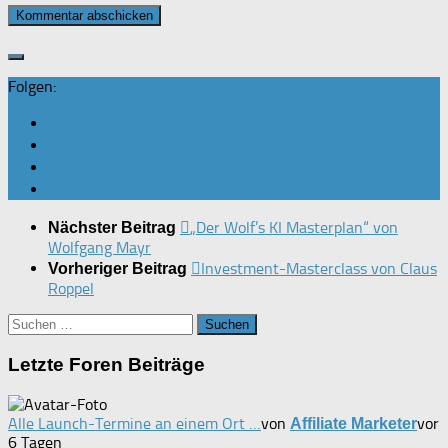
Folgen:
„Der Wolf’s KI Masterplan“ von
Nächster Beitrag
Wolfgang Mayr
Investment-Masterclass von Claus
Vorheriger Beitrag
Roppel
Suchen
nach:
Letzte Foren Beiträge
Alle Launch-Termine an einem Ort …
von
vor
Affiliate Marketer
6 Tagen