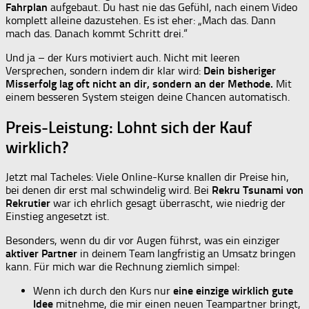
Fahrplan
aufgebaut. Du hast nie das Gefühl, nach einem Video
komplett alleine dazustehen. Es ist eher: „Mach das. Dann
mach das. Danach kommt Schritt drei.“
Und ja – der Kurs motiviert auch. Nicht mit leeren
Versprechen, sondern indem dir klar wird:
Dein bisheriger
Misserfolg lag oft nicht an dir, sondern an der Methode.
Mit
einem besseren System steigen deine Chancen automatisch.
Preis-Leistung: Lohnt sich der Kauf
wirklich?
Jetzt mal Tacheles: Viele Online-Kurse knallen dir Preise hin,
bei denen dir erst mal schwindelig wird. Bei
Rekru Tsunami von
Rekrutier
war ich ehrlich gesagt überrascht, wie niedrig der
Einstieg angesetzt ist.
Besonders, wenn du dir vor Augen führst, was ein einziger
aktiver Partner
in deinem Team langfristig an Umsatz bringen
kann. Für mich war die Rechnung ziemlich simpel:
Wenn ich durch den Kurs nur
eine einzige wirklich gute
Idee
mitnehme, die mir einen neuen Teampartner bringt,