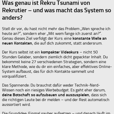
Was genau ist Rekru Tsunami von
Rekrutier – und was macht das System so
anders?
Stell dir vor, du hast nicht mehr das Problem „Wen spreche ich
heute an?“, sondern eher „Mit wem fange ich zuerst an?“.
Genau dieses Ziel verfolgt der Kurs: eine
konstante Welle an
neuen Kontakten
, die auf dich zukommt, statt andersrum.
Der Kurs selbst ist ein
kompakter Videokurs
– nicht 50
Stunden Gelaber, sondern ziemlich dicht gepackter Inhalt. Du
bekommst keine 27 verschiedenen Strategien, sondern eine
klare Methode, wie du dir ein einfaches, aber effektives Online-
System aufbaust, das für dich Kontakte sammelt und
vorqualifiziert.
Das Spannende: Du brauchst dafür weder Technik-Nerd-
Wissen noch ein riesiges Werbebudget. Es geht eher darum,
deine Botschaft so aufzubauen und auszuspielen
, dass sich
die richtigen Leute bei dir melden – und der Rest automatisch
aussortiert wird.
Die Grundidee: Einmal sauber aufsetzen – und danach läuft im