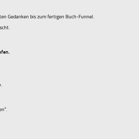
sten Gedanken bis zum fertigen Buch-Funnel.
scht.
pfen.
.
en“.