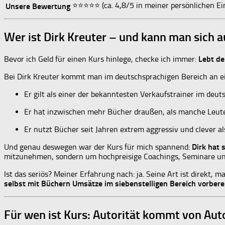
⭐️⭐️⭐️⭐️⭐️ (ca. 4,8/5 in meiner persönlichen E
Unsere Bewertung
Wer ist Dirk Kreuter – und kann man sich au
Bevor ich Geld für einen Kurs hinlege, checke ich immer:
Lebt de
Bei Dirk Kreuter kommt man im deutschsprachigen Bereich an ei
Er gilt als einer der bekanntesten Verkaufstrainer im deu
Er hat inzwischen mehr Bücher draußen, als manche Leute
Er nutzt Bücher seit Jahren extrem aggressiv und clever a
Und genau deswegen war der Kurs für mich spannend:
Dirk hat 
mitzunehmen, sondern um hochpreisige Coachings, Seminare un
Ist das seriös? Meiner Erfahrung nach: ja. Seine Art ist direkt, 
selbst mit Büchern Umsätze im siebenstelligen Bereich vorberei
Für wen ist Kurs: Autorität kommt von Au