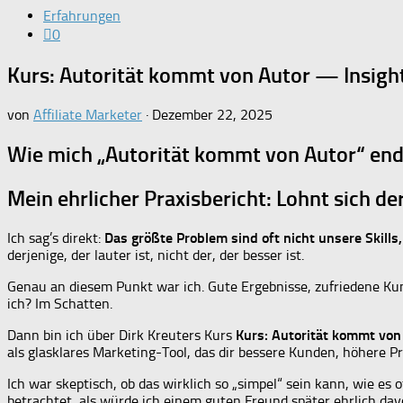
Erfahrungen
0
Kurs: Autorität kommt von Autor — Insigh
von
Affiliate Marketer
·
Dezember 22, 2025
Wie mich „Autorität kommt von Autor“ endl
Mein ehrlicher Praxisbericht: Lohnt sich de
Ich sag’s direkt:
Das größte Problem sind oft nicht unsere Skills
derjenige, der lauter ist, nicht der, der besser ist.
Genau an diesem Punkt war ich. Gute Ergebnisse, zufriedene Ku
ich? Im Schatten.
Dann bin ich über Dirk Kreuters Kurs
Kurs: Autorität kommt von
als glasklares Marketing-Tool, das dir bessere Kunden, höhere P
Ich war skeptisch, ob das wirklich so „simpel“ sein kann, wie es
betrachtet, als würde ich einem guten Freund später ehrlich dav