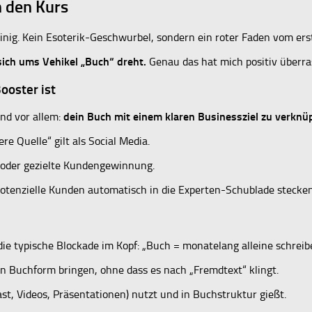
n den Kurs
inig. Kein Esoterik-Geschwurbel, sondern ein roter Faden vom er
 sich ums Vehikel „Buch“ dreht.
Genau das hat mich positiv überra
ooster ist
und vor allem:
dein Buch mit einem klaren Businessziel zu verknü
 Quelle“ gilt als Social Media.
it oder gezielte Kundengewinnung.
potenzielle Kunden automatisch in die Experten-Schublade stecken
 die typische Blockade im Kopf: „Buch = monatelang alleine schreib
 in Buchform bringen, ohne dass es nach „Fremdtext“ klingt.
st, Videos, Präsentationen) nutzt und in Buchstruktur gießt.