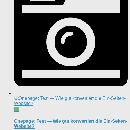
0
Onepage: Test — Wie gut konvertiert die Ein-Seiten-
Website?