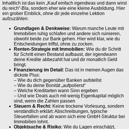
Inhaltlich ist das kein „Kauf einfach irgendwas und dann wirst
du reich“-Bla, sondern eher wie eine kleine Ausbildung. Hier
ein grober Einblick, ohne dir jede einzelne Lektion
aufzuzählen:
Grundlagen & Denkweise:
Warum manche Leute mit
Immobilien ruhig schlafen und andere sich ruinieren,
obwohl beide zur Bank gehen. Hier wird klar, wie du
Entscheidungen triffst, ohne zu zocken.
Renten-Strategie mit Immobilien:
Wie du dir Schritt
für Schritt einen Bestand aufbaust, der irgendwann
deine Kredite abbezahlt hat und dir monatlich Geld
bringt.
Finanzierung im Detail:
Das ist in meinen Augen das
dickste Plus:
– Wie du dich gegenüber Banken aufstellst
– Wie du deine Bonität „aufpolierst“
– Welche Kreditarten wann Sinn ergeben
– Und wie Deals auch mit wenig Eigenkapital möglich
sind, wenn die Zahlen passen
Steuern & Recht:
Keine trockene Vorlesung, sondern
verständlich erklärt: Abschreibungen, typische
Steuerfallen und ab wann sich eine GmbH-Struktur bei
Immobilien lohnt.
Objektsuche & Risiko:
Wie du Lagen einschätzt,