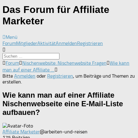
Das Forum für Affiliate
Marketer
Menü
Forum-
Forum
Mitglieder
Aktivität
Anmelden
Registrieren
Navigation
Forum-
Forum
Nischenwebsite: Nischenwebsite Fragen
Wie kann
Breadcrumbs
man auf einer Affiliate …
-
Bitte
Anmelden
oder
Registrieren
, um Beiträge und Themen zu
Du
erstellen.
bist
hier:
Wie kann man auf einer Affiliate
Nischenwebseite eine E-Mail-Liste
aufbauen?
Affiliate Marketer
@arbeiten-und-reisen
175 Beiträge