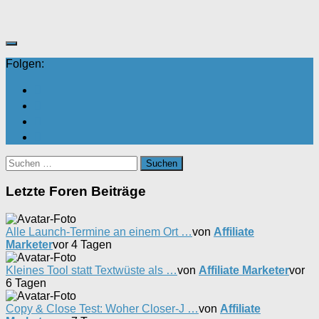
unten.
oben.
Folgen:
Suchen
nach:
Letzte Foren Beiträge
Alle Launch-Termine an einem Ort …
von
Affiliate
Marketer
vor 4 Tagen
Kleines Tool statt Textwüste als …
von
Affiliate Marketer
vor
6 Tagen
Copy & Close Test: Woher Closer-J …
von
Affiliate