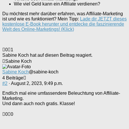
Wie viel Geld kann ein Affiliate verdienen?
Du möchtest mehr darüber erfahren, was Affiliate-Marketing
ist und wie es funktioniert? Mein Tipp:
Lade dir JETZT dieses
kostenlose E-Book herunter und entdecke die faszinierende
Welt des Online-Marketings! (Klick)
Anklicken
Anklicken
0
1
für
für
Sabine Koch hat auf diesen Beitrag reagiert.
Daumen
Daumen
Sabine Koch
nach
nach
unten.
oben.
Sabine Koch
@sabine-koch
4 Beiträge
#2
· August 2, 2023, 9:49 p.m.
Endlich mal eine umfassendere Beleuchtung von Affiliate-
Marketing.
Und dann auch noch gratis. Klasse!
Anklicken
Anklicken
0
0
für
für
Daumen
Daumen
nach
nach