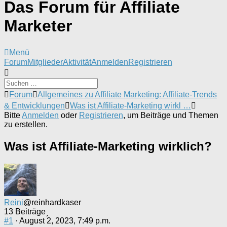
Das Forum für Affiliate
Marketer
Menü
Forum-
Forum
Mitglieder
Aktivität
Anmelden
Registrieren
Navigation
Forum-
Forum
Allgemeines zu Affiliate Marketing: Affiliate-Trends
Breadcrumbs
& Entwicklungen
Was ist Affiliate-Marketing wirkl …
-
Bitte
Anmelden
oder
Registrieren
, um Beiträge und Themen
Du
zu erstellen.
bist
hier:
Was ist Affiliate-Marketing wirklich?
Reini
@reinhardkaser
13 Beiträge
#1
· August 2, 2023, 7:49 p.m.