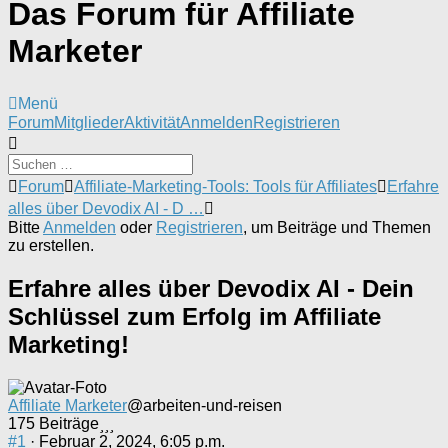
Das Forum für Affiliate
Marketer
Menü
Forum-
Forum
Mitglieder
Aktivität
Anmelden
Registrieren
Navigation
Forum-
Forum
Affiliate-Marketing-Tools: Tools für Affiliates
Erfahre
Breadcrumbs
alles über Devodix AI - D …
-
Bitte
Anmelden
oder
Registrieren
, um Beiträge und Themen
Du
zu erstellen.
bist
hier:
Erfahre alles über Devodix AI - Dein
Schlüssel zum Erfolg im Affiliate
Marketing!
Affiliate Marketer
@arbeiten-und-reisen
175 Beiträge
#1
· Februar 2, 2024, 6:05 p.m.