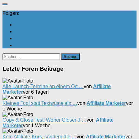
Folgen:
Suchen
nach:
Letzte Foren Beiträge
Alle Launch-Termine an einem Ort …
von
Affiliate
Marketer
vor 6 Tagen
Kleines Tool statt Textwüste als …
von
Affiliate Marketer
vor
1 Woche
Copy & Close Test: Woher Closer-J …
von
Affiliate
Marketer
vor 1 Woche
Kein Affiliate-Kurs, sondern die …
von
Affiliate Marketer
vor