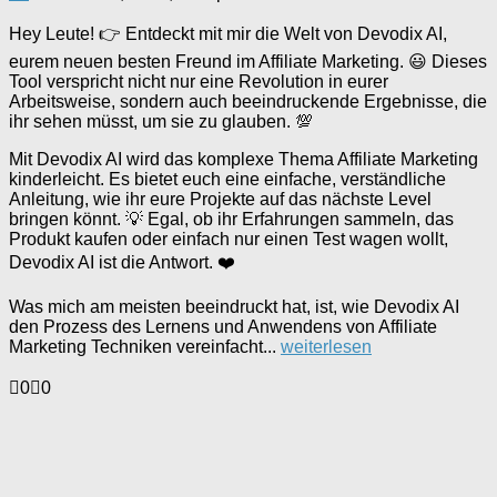
Hey Leute! 👉 Entdeckt mit mir die Welt von Devodix AI,
eurem neuen besten Freund im Affiliate Marketing. 😃 Dieses
Tool verspricht nicht nur eine Revolution in eurer
Arbeitsweise, sondern auch beeindruckende Ergebnisse, die
ihr sehen müsst, um sie zu glauben. 💯
Mit Devodix AI wird das komplexe Thema Affiliate Marketing
kinderleicht. Es bietet euch eine einfache, verständliche
Anleitung, wie ihr eure Projekte auf das nächste Level
bringen könnt. 💡 Egal, ob ihr Erfahrungen sammeln, das
Produkt kaufen oder einfach nur einen Test wagen wollt,
Devodix AI ist die Antwort. ❤️
Was mich am meisten beeindruckt hat, ist, wie Devodix AI
den Prozess des Lernens und Anwendens von Affiliate
Marketing Techniken vereinfacht...
weiterlesen
Anklicken
Anklicken
0
0
für
für
Daumen
Daumen
nach
nach
unten.
oben.