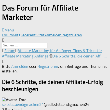
Das Forum für Affiliate
Marketer
Menü
Forum-
Forum
Mitglieder
Aktivität
Anmelden
Registrieren
Navigation
Forum-
Forum
Affiliate Marketing für Anfänger: Tipps & Tricks für
Breadcrumbs
Affiliate Marketing Anfänger
Die 6 Schritte, die deinen Affili …
-
Du
Bitte
Anmelden
oder
Registrieren
, um Beiträge und Themen zu
bist
erstellen.
hier:
Die 6 Schritte, die deinen Affiliate-Erfolg
beschleunigen
selbststaendigmachen24
@selbststaendigmachen24
7 Beiträge