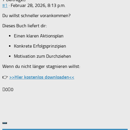
#1
· Februar 28, 2026, 8:13 p.m.
Du willst schneller vorankommen?
Dieses Buch liefert dir:
Einen klaren Aktionsplan
Konkrete Erfolgsprinzipien
Motivation zum Durchziehen
Wenn du nicht länger stagnieren willst:
👉
>>Hier kostenlos downloaden<<
Anklicken
Anklicken
0
0
für
für
Daumen
Daumen
nach
nach
unten.
oben.