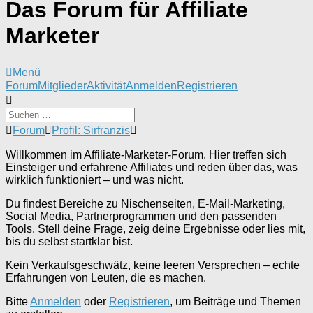
Das Forum für Affiliate
Marketer
Menü
Forum-
Forum
Mitglieder
Aktivität
Anmelden
Registrieren
Navigation
Forum-
Forum
Profil: Sirfranzis
Breadcrumbs
-
Willkommen im Affiliate-Marketer-Forum. Hier treffen sich
Du
Einsteiger und erfahrene Affiliates und reden über das, was
bist
wirklich funktioniert – und was nicht.
hier:
Du findest Bereiche zu Nischenseiten, E-Mail-Marketing,
Social Media, Partnerprogrammen und den passenden
Tools. Stell deine Frage, zeig deine Ergebnisse oder lies mit,
bis du selbst startklar bist.
Kein Verkaufsgeschwätz, keine leeren Versprechen – echte
Erfahrungen von Leuten, die es machen.
Bitte
Anmelden
oder
Registrieren
, um Beiträge und Themen