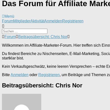
Das Forum für Affiliate Mark
Menü
Forum-
Forum
Mitglieder
Aktivität
Anmelden
Registrieren
Navigation
Forum-
Forum
Beitragsübersicht: Chris Nor
Breadcrumbs
-
Willkommen im Affiliate-Marketer-Forum. Hier treffen sich Einst
Du
bist
Du findest Bereiche zu Nischenseiten, E-Mail-Marketing, Soci
hier:
startklar bist.
Kein Verkaufsgeschwätz, keine leeren Versprechen – echte E
Bitte
Anmelden
oder
Registrieren
, um Beiträge und Themen zu 
Beitragsübersicht: Chris Nor