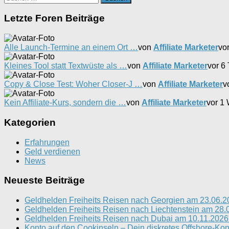
nach:
Letzte Foren Beiträge
Alle Launch-Termine an einem Ort …
von
Affiliate Marketer
vo
Kleines Tool statt Textwüste als …
von
Affiliate Marketer
vor 6
Copy & Close Test: Woher Closer-J …
von
Affiliate Marketer
v
Kein Affiliate-Kurs, sondern die …
von
Affiliate Marketer
vor 1
Kategorien
Erfahrungen
Geld verdienen
News
Neueste Beiträge
Geldhelden Freiheits Reisen nach Georgien am 23.06.2
Geldhelden Freiheits Reisen nach Liechtenstein am 28.
Geldhelden Freiheits Reisen nach Dubai am 10.11.2026 
Konto auf den Cookinseln – Dein diskretes Offshore-Ko