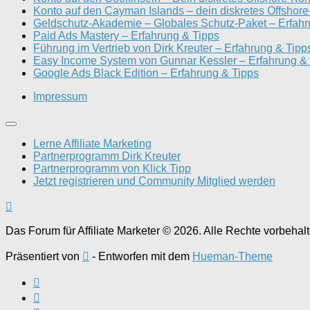
Konto auf den Cayman Islands – dein diskretes Offshor
Geldschutz-Akademie – Globales Schutz-Paket – Erfahr
Paid Ads Mastery – Erfahrung & Tipps
Führung im Vertrieb von Dirk Kreuter – Erfahrung & Tipp
Easy Income System von Gunnar Kessler – Erfahrung &
Google Ads Black Edition – Erfahrung & Tipps
Impressum
Lerne Affiliate Marketing
Partnerprogramm Dirk Kreuter
Partnerprogramm von Klick Tipp
Jetzt registrieren und Community Mitglied werden
Das Forum für Affiliate Marketer © 2026. Alle Rechte vorbehalt
Präsentiert von
- Entworfen mit dem
Hueman-Theme