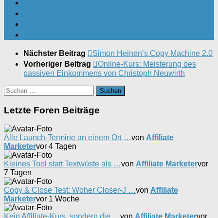
Nächster Beitrag
Simon Heinen’s Copy Machine 2.0
Vorheriger Beitrag
Online-Kurs: Meisterung des
passiven Einkommens von Christoph Neuwirth
Suchen
nach:
Letzte Foren Beiträge
Alle Launch-Termine an einem Ort …
von
Affiliate
Marketer
vor 4 Tagen
Kleines Tool statt Textwüste als …
von
Affiliate Marketer
vor
7 Tagen
Copy & Close Test: Woher Closer-J …
von
Affiliate
Marketer
vor 1 Woche
Kein Affiliate-Kurs, sondern die …
von
Affiliate Marketer
vor