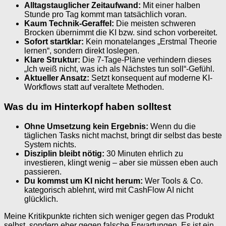
Alltagstauglicher Zeitaufwand:
Mit einer halben
Stunde pro Tag kommt man tatsächlich voran.
Kaum Technik-Geraffel:
Die meisten schweren
Brocken übernimmt die KI bzw. sind schon vorbereitet.
Sofort startklar:
Kein monatelanges „Erstmal Theorie
lernen“, sondern direkt loslegen.
Klare Struktur:
Die 7-Tage-Pläne verhindern dieses
„Ich weiß nicht, was ich als Nächstes tun soll“-Gefühl.
Aktueller Ansatz:
Setzt konsequent auf moderne KI-
Workflows statt auf veraltete Methoden.
Was du im Hinterkopf haben solltest
Ohne Umsetzung kein Ergebnis:
Wenn du die
täglichen Tasks nicht machst, bringt dir selbst das beste
System nichts.
Disziplin bleibt nötig:
30 Minuten ehrlich zu
investieren, klingt wenig – aber sie müssen eben auch
passieren.
Du kommst um KI nicht herum:
Wer Tools & Co.
kategorisch ablehnt, wird mit CashFlow AI nicht
glücklich.
Meine Kritikpunkte richten sich weniger gegen das Produkt
selbst, sondern eher gegen falsche Erwartungen. Es ist ein