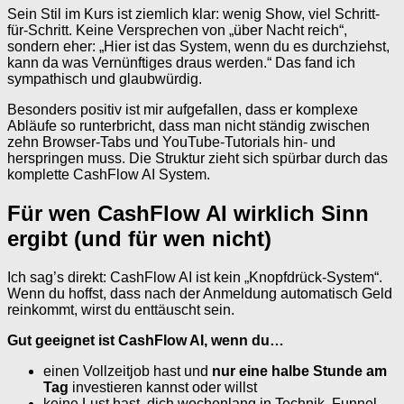
Sein Stil im Kurs ist ziemlich klar: wenig Show, viel Schritt-
für-Schritt. Keine Versprechen von „über Nacht reich“,
sondern eher: „Hier ist das System, wenn du es durchziehst,
kann da was Vernünftiges draus werden.“ Das fand ich
sympathisch und glaubwürdig.
Besonders positiv ist mir aufgefallen, dass er komplexe
Abläufe so runterbricht, dass man nicht ständig zwischen
zehn Browser-Tabs und YouTube-Tutorials hin- und
herspringen muss. Die Struktur zieht sich spürbar durch das
komplette CashFlow AI System.
Für wen CashFlow AI wirklich Sinn
ergibt (und für wen nicht)
Ich sag’s direkt: CashFlow AI ist kein „Knopfdrück-System“.
Wenn du hoffst, dass nach der Anmeldung automatisch Geld
reinkommt, wirst du enttäuscht sein.
Gut geeignet ist CashFlow AI, wenn du…
einen Vollzeitjob hast und
nur eine halbe Stunde am
Tag
investieren kannst oder willst
keine Lust hast, dich wochenlang in Technik, Funnel-