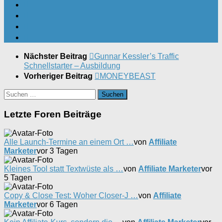
Nächster Beitrag
Gunnar Kessler’s Traffic
Schnellstarter – Ausbildung
Vorheriger Beitrag
MONEYBEAST
Suchen
nach:
Letzte Foren Beiträge
Alle Launch-Termine an einem Ort …
von
Affiliate
Marketer
vor 3 Tagen
Kleines Tool statt Textwüste als …
von
Affiliate Marketer
vor
5 Tagen
Copy & Close Test: Woher Closer-J …
von
Affiliate
Marketer
vor 6 Tagen